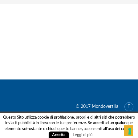
© 2017 Mondoversilia
Questo Sito utilizza cookie di profilazione, propri e di altri siti che potrebbero
Le tue preferenze relative alla privacy
inviarti pubblicità in linea con le tue preferenze. Se accedi ad un qualunque
elemento sottostante o chiudi questo banner, acconsenti all'uso dei cookie.
Informativa sulla raccolta
Leggi di più
Accetta