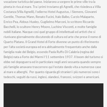
vocazione turistica del paese. Iniziarono a sorgere le prime ville tra la
pineta in riva al mare. Tra i primi troviamo gli Agnelli, che risiedeva a Villa
Costanza (Villa Agnelli), l’odierno Hotel Augustus, i Siemens, Giovanni
Gentile, Thomas Mann, Renato Fucini, Italo Balbo, Curzio Malaparte,
Enrico Pea, Aldous Huxley, Guglielmo Marconi, lo scrittore Riccardo
Bacchelli, lo scultore Henry Moore, Luchino Visconti, e molte famiglie
nobili italiane. Nacque così quel gruppo di intellettuali ed artisti che si
riunivano giornalmente discutendo di cultura ed arte che prese il nome di
Quarto Platano. Il Grand Hotel di Forte divenne un punto di riferimento
per l’alta società europea ed era abitualmente frequentato anche dalla
famiglia reale del Belgio, essendo Paola Ruffo Di Calabria (regina del
Belgio) nata a Forte dei Marmi l’11 settembre 1937. Il boom del turismo si
ebbe nel dopoguerra ed in particolare negli anni sessanta quando sempre
più famiglie amavano trascorrere qui l’estate dando vita a numerose case
al mare e alberghi. Per quanto riguarda gli stranieri i più numerosi sono i
tedeschi, seguiti da russi, inglesi, olandesi, francesi, svizzeri e americani.