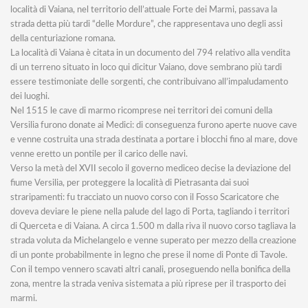
località di Vaiana, nel territorio dell’attuale Forte dei Marmi, passava la
strada detta più tardi “delle Mordure”, che rappresentava uno degli assi
della centuriazione romana.
La località di Vaiana è citata in un documento del 794 relativo alla vendita
di un terreno situato in loco qui dicitur Vaiano, dove sembrano più tardi
essere testimoniate delle sorgenti, che contribuivano all’impaludamento
dei luoghi.
Nel 1515 le cave di marmo ricomprese nei territori dei comuni della
Versilia furono donate ai Medici: di conseguenza furono aperte nuove cave
e venne costruita una strada destinata a portare i blocchi fino al mare, dove
venne eretto un pontile per il carico delle navi.
Verso la metà del XVII secolo il governo mediceo decise la deviazione del
fiume Versilia, per proteggere la località di Pietrasanta dai suoi
straripamenti: fu tracciato un nuovo corso con il Fosso Scaricatore che
doveva deviare le piene nella palude del lago di Porta, tagliando i territori
di Querceta e di Vaiana. A circa 1.500 m dalla riva il nuovo corso tagliava la
strada voluta da Michelangelo e venne superato per mezzo della creazione
di un ponte probabilmente in legno che prese il nome di Ponte di Tavole.
Con il tempo vennero scavati altri canali, proseguendo nella bonifica della
zona, mentre la strada veniva sistemata a più riprese per il trasporto dei
marmi.