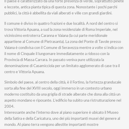
Il paese è caratterizzato da una forte presenza di verde, soprattutto pinete
e leccete, antica pianta tipica di questa zona. Nonostante i pochi parchi
pubblici, la città è abbellita da viali alberati e ville con grandi giardini.
ll comune è diviso in quattro frazioni e due località. A nord del centro si
trova Vittoria Apuana, a sud la zona residenziale di Roma Imperiale, nel
vicinissimo entroterra Caranna e Vaiana (la cui parte meridionale
appartiene al Comune di Pietrasanta). La zona del Ponte di Tavole presso
Vaiana è condivisa con il Comune di Seravezza mentre a volte si indica con
il nome di Cinquale il lungomare immediatamente a ridosso con la
Provincia di Massa Carrara. In passato veniva pure utilizzata la
denominazione di Casamicciola per un limitato agglomerato di case tra il
centro e Vittoria Apuana.
Simbolo del paese, al centro della città, è il Fortino, la fortezza granducale
sorta alla fine del XVIII secolo, oggi immerso in un contesto urbano
moderno costituito da una griglia di strade alberate che dona alla città un
aspetto mondano e riposante. L’edificio ha subito una ristrutturazione nel
2004.
Interessante anche l’interno dove al piano superiore è ubicato il Museo
della Satira e della Caricatura, uno dei più importanti musei del genere al
mondo. Al piano terra vengono allestite importanti mostre