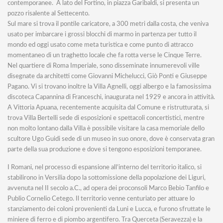
contemporanee. A lato del Fortino, in piazza Garibaldi, si presenta un
pozzo risalente al Settecento.
Sul mare si trova il pontile caricatore, a 300 metri dalla costa, che veniva
usato per imbarcare i grossi blocchi di marmo in partenza per tutto il
mondo ed oggi usato come meta turistica e come punto di attracco
momentaneo di un traghetto locale che fa rotta verse le Cinque Terre.
Nel quartiere di Roma Imperiale, sono disseminate innumerevoli ville
disegnate da architetti come Giovanni Michelucci, Giò Ponti e Giuseppe
Pagano. Vi si trovano inoltre la Villa Agnelli, oggi albergo e la famosissima
discoteca Capannina di Franceschi, inaugurata nel 1929 e ancora in attività.
A Vittoria Apuana, recentemente acquisita dal Comune e ristrutturata, si
trova Villa Bertelli sede di esposizioni e spettacoli concertistici, mentre
non molto lontano dalla Villa è possibile visitare la casa memoriale dello
scultore Ugo Guidi sede di un museo in suo onore, dove è conservata gran
parte della sua produzione e dove si tengono esposizioni temporanee.
I Romani, nel processo di espansione all’interno del territorio italico, si
stabilirono in Versilia dopo la sottomissione della popolazione dei Liguri,
avvenuta nel II secolo a.C., ad opera dei proconsoli Marco Bebio Tanfilo e
Publio Cornelio Cetego. Il territorio venne centuriato per attuare lo
stanziamento dei coloni provenienti da Luni e Lucca, e furono sfruttate le
miniere di ferro e di piombo argentifero. Tra Querceta (Seravezza) e la