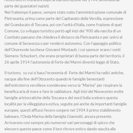
ricostruito in muratura dopo la sua distruzione nel 1944, avvenuta da
parte dei guastatori nazisti.
Nel frattempo il paese, sempre stato sotto l’amministrazione comunale di
Pietrasanta, prima come parte del Capitanato della Versilia, espressione
del Granducato di Toscana, poi con l’unità d’Italia, come frazione di quel
Comune, Lo sviluppo turistico portò agli inizi del ‘900 alla nascita di un
Comitato paesano che chiedeva il distacco da Pietrasanta o per unirsi al
comune di Seravezza o per rendersi autonomo. Con l’appoggio politico
dell’Onorevole lucchese Giovanni Montauti, i cui sponsor erano i conti
Siemens-Schuckert, che erano proprietari di buona parte del territorio, il
26 aprile 1914 l’autonomia di Forte dei Marmi diventò legge di Stato.
Il turismo, su cui si basa l’economia di Forte dei Marmi ha radici antiche,
nacque alla fine dell’Ottocento quando le famiglie benestanti
dell’entroterra versiliese scendevano verso la “Marina” per respirare la
benefica aria di mare e fare le sabbiature. Agli inizi del Novecento molte
famiglie aristocratiche della Toscana e del nord Italia scelsero questa
località per la villeggiatura estiva, seguite poi anche da importanti famiglie
europee, questi afflussi fecero sorgere nel 1904 il primo stabilimento
balneare, l’Onda Marina della famiglia Giannotti, ancora presente.
Arrivarono così sempre più numerosi vari personaggi di spicco che
elessero questo paese come il loro ritrovo estivo dando nascita alla