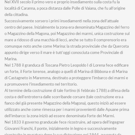
Nel XVII secolo il primo vero e proprio insediamento sulla costa fu la
località di Caranna, a poca distanza dalle Polle di Vaiana, che fu all’origine
della cittadina.
Successivamente sorsero i primi insediamenti nella zona dell’attuale
centro del paese. Inizialmente la zona era denominata Magazzino del ferro
o Magazzino della Magona, poi Magazzino dei marmi, unica costruzione sul
mare a ridosso di una macchia di lecci, anche se tutto il comprensorio era
comunque noto anche come Marina: la strada provinciale che da Querceta
appunto dirige verso il mare è tutt’oggi conosciuta come Provinciale di
Marina.
Nel 1788 il granduca di Toscana Pietro Leopoldo I di Lorena fece edificare
un forte, il Forte lorense, analogo a quelli di Marina di Bibbona e di Marina
di Castagneto in Maremma, destinato a proteggere l’imbarco dei marmi e
a promuovere l’insediamento nel territorio.
Al termine della costruzione di tale fortino (6 febbraio 1788) a difesa della
costa e dell’entroterra dalle scorribande corsare (tale costruzione era a
fianco del già presente Magazzino della Magona), questo iniziò ad essere
utilizzato anche come rimessa per i marmi provenienti dalle Apuane prima
dell’imbarco: la zona iniziò ad essere denominata Forte dei Marmi.
Nel 1833 il governo granducale fece ricostruire, ad opera dell’ingegner
Giovanni Franchi, il ponte, inizialmente in legno e successivamente