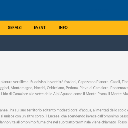
MY ACCOUNT
SERVIZI
EVENTI
INFO
ianura versiliese. Suddiviso in ventitré frazioni, Capezzano Pianore, Casoli, Fib
giori, Montemagno, Nocchi, Orbicciano, Pedona, Pieve di Camaiore, Pontemazzori
ia di Lido di Camaiore alle vette delle Alpi Apuane come il Monte Prana, il Monte 
anee , ha sul suo territorio soltanto modesti corsi d’acqua, alimentati dallo scol
e si unisce con un altro corso, il Lucese, che scendendo invece dall’omonimo pass
 danno vita all’omonimo fiume che nel suo tratto terminale viene chiamato Fosso 