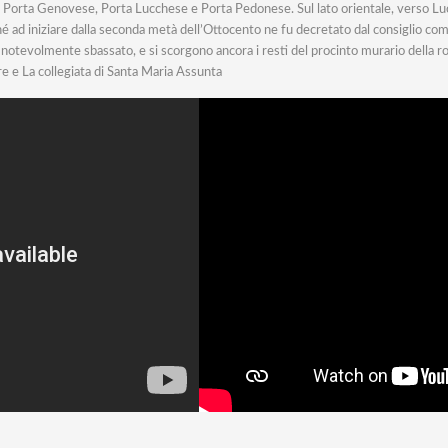
e, Porta Genovese, Porta Lucchese e Porta Pedonese. Sul lato orientale, verso Luc
ché ad iniziare dalla seconda metà dell’Ottocento ne fu decretato dal consiglio co
 notevolmente sbassato, e si scorgono ancora i resti del procinto murario della r
ore e La collegiata di Santa Maria Assunta