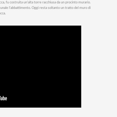
ca, fu costruita un’alta torre racchiusa da un procinto murario.
munale l’abbattimento. Oggi resta soltanto un tratto del muro di
occa.