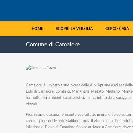
HOME
SCOPRI LA VERSILIA
CERCO CASA
Comune di Camaiore
Camaiore è ubicato a sud-ovest delle Alpi Apuane e ad est della p
Lido di Camaiore, Lombrici, Marignana, Metato, Migliano, Monteg
ha molteplici ambienti caratteristici. Si va infatti dalla spiagg
elevate.
Ricchissimo d’acqua, presente soprattutto in grandi falde sotterr
corre ai piedi del Monte Gabberi, tocca il vicino paese Lombrici 
inferiore di Pieve di Camaiore fino ad arrivare a Camaiore, dove