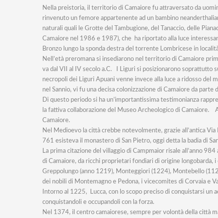
Nella preistoria, il territorio di Camaiore fu attraversato da uomi
rinvenuto un femore appartenente ad un bambino neanderthaliano r
naturali quali le Grotte del Tambugione, del Tanaccio, delle Pia
Camaiore nel 1986 e 1987), che ha riportato alla luce interessan
Bronzo lungo la sponda destra del torrente Lombricese in località 
Nell’età preromana si insediarono nel territorio di Camaiore prima
va dal VII al IV secolo a.C. I Liguri si posizionarono soprattutto
necropoli dei Liguri Apuani venne invece alla luce a ridosso del 
nel Sannio, vi fu una decisa colonizzazione di Camaiore da parte 
Di questo periodo si ha un’importantissima testimonianza rappres
la fattiva collaborazione del Museo Archeologico di Camaiore. 
Camaiore.
Nel Medioevo la città crebbe notevolmente, grazie all’antica Via 
761 esisteva il monastero di San Pietro, oggi detta la badia di Sa
La prima citazione del villaggio di Campmaior risale all’anno 984 a
di Camaiore, da ricchi proprietari fondiari di origine longobarda, i
Greppolungo (anno 1219), Monteggiori (1224), Montebello (1129), 
dei nobili di Montemagno e Pedona, i vicecomites di Corvaia e Vall
Intorno al 1225, Lucca, con lo scopo preciso di conquistarsi un ac
conquistandoli e occupandoli con la forza.
Nel 1374, il centro camaiorese, sempre per volontà della città ma