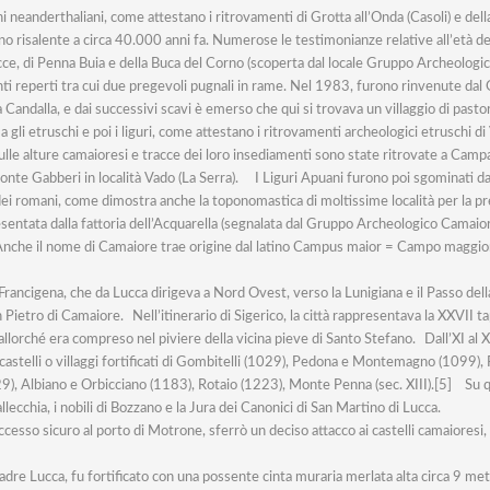
ni neanderthaliani, come attestano i ritrovamenti di Grotta all’Onda (Casoli) e del
isalente a circa 40.000 anni fa. Numerose le testimonianze relative all’età del 
nacce, di Penna Buia e della Buca del Corno (scoperta dal locale Gruppo Archeolo
ti reperti tra cui due pregevoli pugnali in rame. Nel 1983, furono rinvenute dal
Candalla, e dai successivi scavi è emerso che qui si trovava un villaggio di pasto
 gli etruschi e poi i liguri, come attestano i ritrovamenti archeologici etruschi 
 sulle alture camaioresi e tracce dei loro insediamenti sono state ritrovate a Camp
monte Gabberi in località Vado (La Serra). I Liguri Apuani furono poi sgominati d
dei romani, come dimostra anche la toponomastica di moltissime località per la pr
entata dalla fattoria dell’Acquarella (segnalata dal Gruppo Archeologico Camaio
Anche il nome di Camaiore trae origine dal latino Campus maior = Campo maggiore
Francigena, che da Lucca dirigeva a Nord Ovest, verso la Lunigiana e il Passo dell
n Pietro di Camaiore. Nell’itinerario di Sigerico, la città rappresentava la XXVII 
llorché era compreso nel piviere della vicina pieve di Santo Stefano. Dall’XI al XII
 castelli o villaggi fortificati di Gombitelli (1029), Pedona e Montemagno (1099), Fi
Albiano e Orbicciano (1183), Rotaio (1223), Monte Penna (sec. XIII).[5] Su quest
ecchia, i nobili di Bozzano e la Jura dei Canonici di San Martino di Lucca.
cesso sicuro al porto di Motrone, sferrò un deciso attacco ai castelli camaioresi, 
dre Lucca, fu fortificato con una possente cinta muraria merlata alta circa 9 met