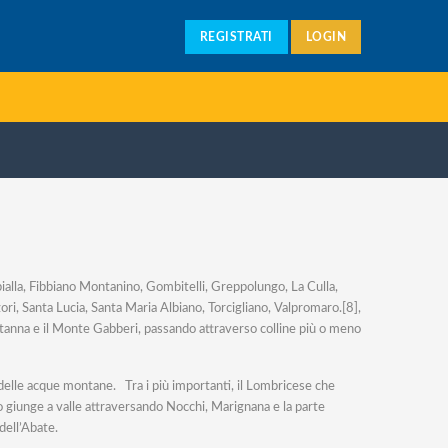
REGISTRATI
LOGIN
bialla, Fibbiano Montanino, Gombitelli, Greppolungo, La Culla,
, Santa Lucia, Santa Maria Albiano, Torcigliano, Valpromaro.[8],
Matanna e il Monte Gabberi, passando attraverso colline più o meno
o delle acque montane. Tra i più importanti, il Lombricese che
o giunge a valle attraversando Nocchi, Marignana e la parte
dell’Abate.