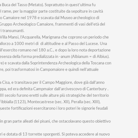
la Buca del Tasso (Metato). Soprattutto in quest’ultima fu
rame, per la maggior parte costituite da sepolture in cavità
gico Camaiore nel 1978 e scavata dal Museo archeologico di
 Gruppo Archeologico Camaiore, frammenti di vasi dell’età del
ri transumanti.
di Villa Mansi, l’Acquarella, Marignana che coprono un periodo che
allorzo a 1000 metri di di altitudine e al Passo del Lucese. Una
all’esercito romano nel 180 a.C., e dopo la loro nota deportazione
esenza della forma predializzata in -anum (Albianum = di Albius).
re) e scavata dalla Soprintendenza Archeologica della Toscana con
, poi trasformatosi in Campomaiore e quindi nell’attuale
a Cisa, e transitava per il Campo Maggiore, dove già dall’anno
tappa, ed era definita Campmaior dall’arcivescovo di Canterbury .
I secolo furono eretti sulle alture più strategiche del territorio
bbialla (1123), Montecastrese (sec. XII), Peralla (sec. XIII),
e fortificazioni esercitarono i loro poteri le signorie feudali
in gran parte alleati dei pisani, che ostacolavano questo obiettivo
ri e dotata di 13 torrette sporgenti. Si poteva accedere al nuovo