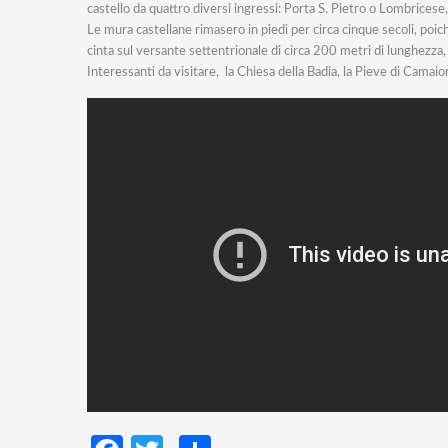
castello da quattro diversi ingressi: Porta S. Pietro o Lombrices
Le mura castellane rimasero in piedi per circa cinque secoli, poi
cinta sul versante settentrionale di circa 200 metri di lunghezza,
Interessanti da visitare, la Chiesa della Badia, la Pieve di Camai