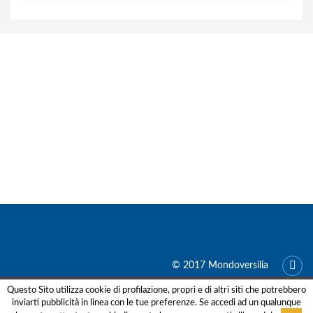
© 2017 Mondoversilia
Questo Sito utilizza cookie di profilazione, propri e di altri siti che potrebbero
Le tue preferenze relative alla privacy
inviarti pubblicità in linea con le tue preferenze. Se accedi ad un qualunque