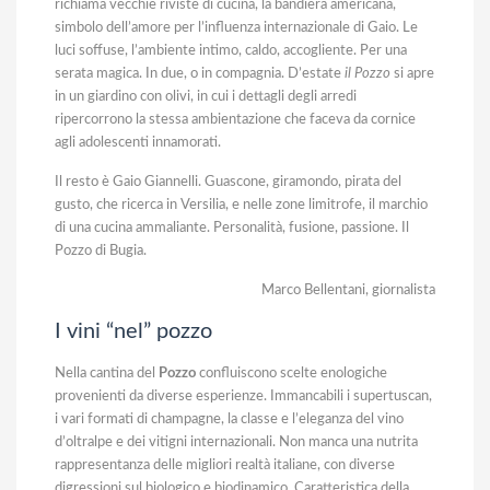
richiama vecchie riviste di cucina, la bandiera americana,
simbolo dell’amore per l’influenza internazionale di Gaio. Le
luci soffuse, l’ambiente intimo, caldo, accogliente. Per una
serata magica. In due, o in compagnia. D’estate
il Pozzo
si apre
in un giardino con olivi, in cui i dettagli degli arredi
ripercorrono la stessa ambientazione che faceva da cornice
agli adolescenti innamorati.
Il resto è Gaio Giannelli. Guascone, giramondo, pirata del
gusto, che ricerca in Versilia, e nelle zone limitrofe, il marchio
di una cucina ammaliante. Personalità, fusione, passione. Il
Pozzo di Bugia.
Marco Bellentani
, giornalista
I vini “nel” pozzo
Nella cantina del
Pozzo
confluiscono scelte enologiche
provenienti da diverse esperienze. Immancabili i supertuscan,
i vari formati di champagne, la classe e l’eleganza del vino
d’oltralpe e dei vitigni internazionali. Non manca una nutrita
rappresentanza delle migliori realtà italiane, con diverse
digressioni sul biologico e biodinamico. Caratteristica della